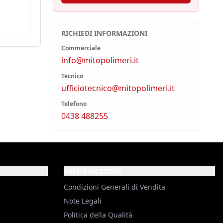
RICHIEDI INFORMAZIONI
Commerciale
info@mitopolimeri.it
Tecnico
ufficiotecnico@mitopolimeri.it
Telefono
0438 488255
INFORMAZIONI
Condizioni Generali di Vendita
Note Legali
Politica della Qualità