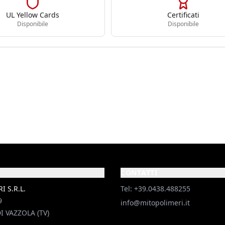
UL Yellow Cards
Certificati
Disponibile
Disponibile
CONTATTI
 S.R.L.
Tel: +39.0438.488255
9
info@mitopolimeri.it
I VAZZOLA (TV)