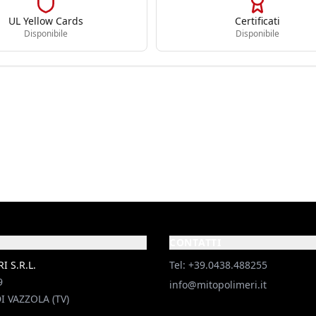
UL Yellow Cards
Certificati
Disponibile
Disponibile
CONTATTI
 S.R.L.
Tel: +39.0438.488255
9
info@mitopolimeri.it
I VAZZOLA (TV)