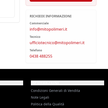
RICHIEDI INFORMAZIONI
Commerciale
info@mitopolimeri.it
Tecnico
ufficiotecnico@mitopolimeri.it
Telefono
0438 488255
INFORMAZIONI
Condizioni Generali di Vendita
Note Legali
Politica della Qualità