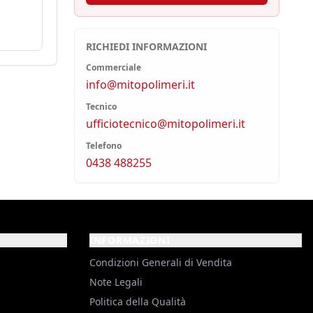
RICHIEDI INFORMAZIONI
Commerciale
info@mitopolimeri.it
Tecnico
ufficiotecnico@mitopolimeri.it
Telefono
0438 488255
INFORMAZIONI
Condizioni Generali di Vendita
Note Legali
Politica della Qualità