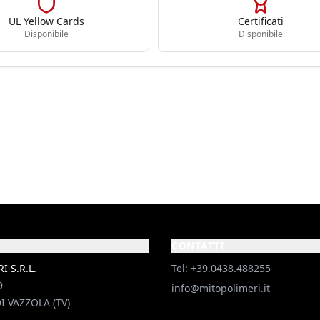
UL Yellow Cards
Certificati
Disponibile
Disponibile
CONTATTI
 S.R.L.
Tel: +39.0438.488255
9
info@mitopolimeri.it
I VAZZOLA (TV)